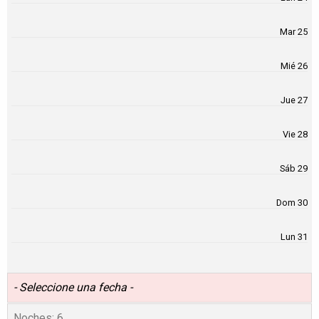
Mar 25
Mié 26
Jue 27
Vie 28
Sáb 29
Dom 30
Lun 31
- Seleccione una fecha -
Noches:
6