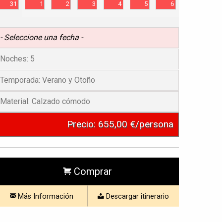
31
1
2
3
4
5
6
- Seleccione una fecha -
Noches:
5
Temporada:
Verano y Otoño
Material:
Calzado cómodo
Precio:
655,00 €/persona
Comprar
Más Información
Descargar itinerario