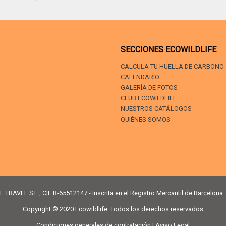
SECCIONES ECOWILDLIFE
CALCULA TU HUELLA DE CARBONO
CALENDARIO
GALERÍA DE FOTOS
CLUB ECOWILDLIFE
NUESTROS CATÁLOGOS
QUIÉNES SOMOS
 TRAVEL S.L., CIF B-65512147 - Inscrita en el Registro Mercantil de Barcelona
Copyright © 2020 Ecowildlife. Todos los derechos reservados
Condiciones generales de contratación | Aviso Legal