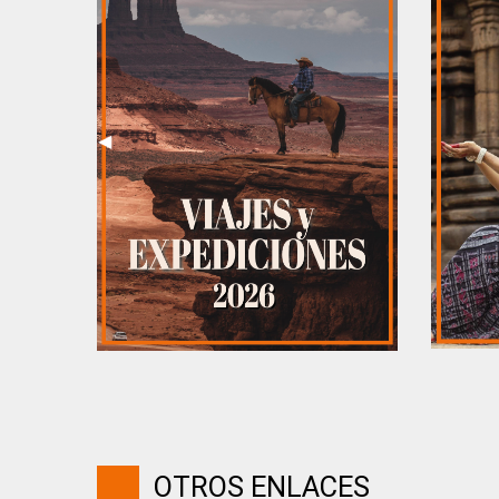
Previous
◀︎
Slide
OTROS ENLACES