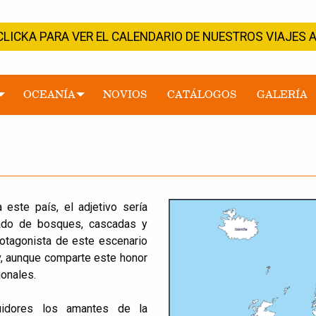
CLICKA PARA VER EL CALENDARIO DE NUESTROS VIAJE
OCEANÍA
NOVIOS
CATÁLOGOS
GALERÍA
 este país, el adjetivo sería
opado de bosques, cascadas y
rotagonista de este escenario
av, aunque comparte este honor
ionales.
uidores los amantes de la