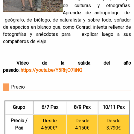
de culturas y etnografías.
Aprendiz de antropólogo, de
geógrafo, de biólogo, de naturalista y sobre todo, soñador
de espacios en blanco que, como Conrad, intenta rellenar de
fotografías y anécdotas para explicar luego a sus
compañeros de viaje.
Vídeo de la salida del año
pasado:
https://youtu.be/Y5RhjO7liNQ
Precio
Grupo
6/7 Pax
8/9 Pax
10/11 Pax
Precio /
Desde
Desde
Desde
Pax
4.690€*
4.150€
3.790€