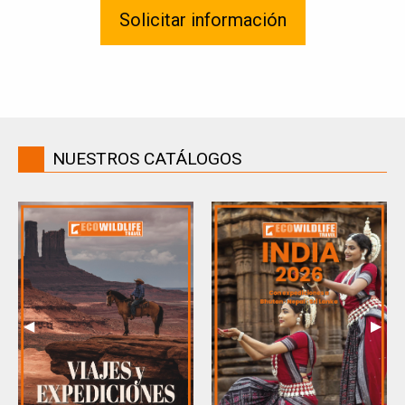
Solicitar información
NUESTROS CATÁLOGOS
Previous
◀︎
Next
▶︎
Slide
Slide