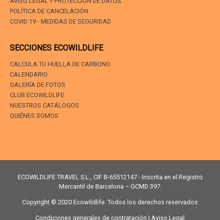
AVISO LEGAL Y PROTECCIÓN DE DATOS
POLÍTICA DE CANCELACIÓN
COVID 19 - MEDIDAS DE SEGURIDAD
SECCIONES ECOWILDLIFE
CALCULA TU HUELLA DE CARBONO
CALENDARIO
GALERÍA DE FOTOS
CLUB ECOWILDLIFE
NUESTROS CATÁLOGOS
QUIÉNES SOMOS
ECOWILDLIFE TRAVEL S.L., CIF B-65512147 - Inscrita en el Registro
Mercantil de Barcelona – GCMD 397.
Copyright © 2020 Ecowildlife. Todos los derechos reservados
Condiciones generales de contratación | Aviso Legal